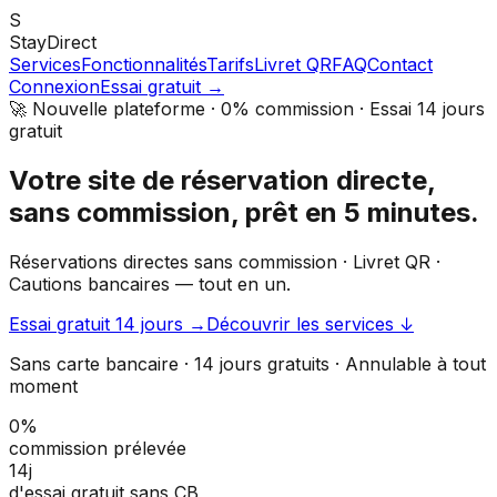
S
StayDirect
Services
Fonctionnalités
Tarifs
Livret QR
FAQ
Contact
Connexion
Essai gratuit →
🚀 Nouvelle plateforme · 0% commission · Essai 14 jours
gratuit
Votre site de réservation directe,
sans commission, prêt en 5 minutes.
Réservations directes sans commission · Livret QR ·
Cautions bancaires — tout en un.
Essai gratuit 14 jours →
Découvrir les services ↓
Sans carte bancaire · 14 jours gratuits · Annulable à tout
moment
0%
commission prélevée
14j
d'essai gratuit sans CB