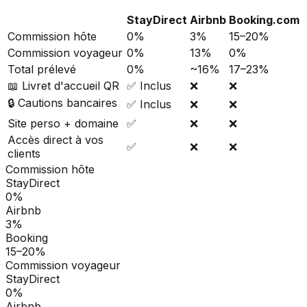
StayDirect
Airbnb
Booking.com
Commission hôte
0%
3%
15–20%
Commission voyageur
0%
13%
0%
Total prélevé
0%
~16%
17–23%
📖 Livret d'accueil QR
✅ Inclus
❌
❌
🔒 Cautions bancaires
✅ Inclus
❌
❌
Site perso + domaine
✅
❌
❌
Accès direct à vos
✅
❌
❌
clients
Commission hôte
StayDirect
0%
Airbnb
3%
Booking
15–20%
Commission voyageur
StayDirect
0%
Airbnb